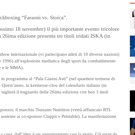
ickboxing “Faraoni vs. Stoica”.
ossimo 18 novembre) il più importante evento tricolore
 26ima edizione presenta tre titoli iridati ISKA (in
ow internazionale (vi partecipano atleti di 10 diverse nazioni)
no 1996) all’esplosione mediatica degli sport da combattimento
ate e le MMA).
 in programma al “Pala Gianni Asti” (nel quartiere torinese di
Quest’anno, la kermesse-clou del calendario italiano (in
aglierà il traguardo della 26ima edizione con ben 3 titoli
ponsor, il marchio Tsunami Nutrition (verrà affiancato RTL
 assieme ai co-sponsor Clappit e Printable). La manifestazione
a casa, dall’altro è un appuntamento con la storia. Gli sport da