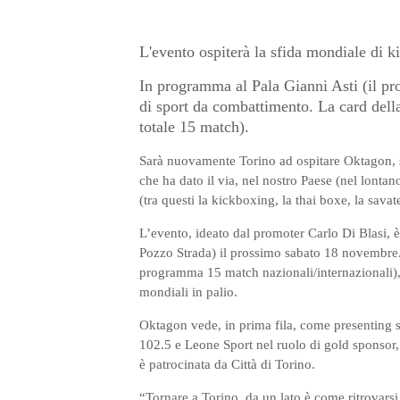
L'evento ospiterà la sfida mondiale di k
In programma al Pala Gianni Asti (il pr
di sport da combattimento. La card della
totale 15 match).
Sarà nuovamente Torino ad ospitare Oktagon, sh
che ha dato il via, nel nostro Paese (nel lonta
(tra questi la kickboxing, la thai boxe, la sav
L’evento, ideato dal promoter Carlo Di Blasi, è
Pozzo Strada) il prossimo sabato 18 novembre. 
programma 15 match nazionali/internazionali), t
mondiali in palio.
Oktagon vede, in prima fila, come presenting s
102.5 e Leone Sport nel ruolo di gold sponsor,
è patrocinata da Città di Torino.
“Tornare a Torino, da un lato è come ritrovarsi 