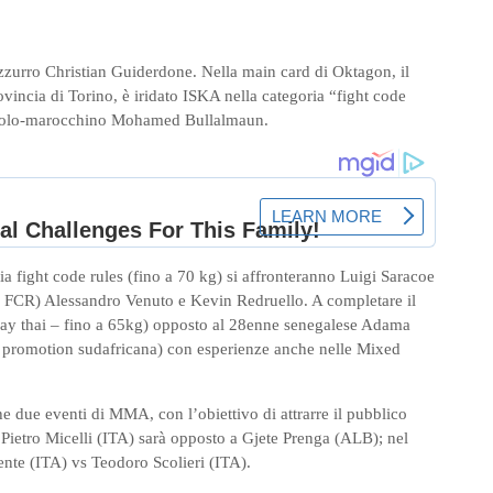
azzurro Christian Guiderdone. Nella main card di Oktagon, il
incia di Torino, è iridato ISKA nella categoria “fight code
pagnolo-marocchino Mohamed Bullalmaun.
ia fight code rules (fino a 70 kg) si affronteranno Luigi Saracoe
e FCR) Alessandro Venuto e Kevin Redruello. A completare il
muay thai – fino a 65kg) opposto al 28enne senegalese Adama
 promotion sudafricana) con esperienze anche nelle Mixed
he due eventi di MMA, con l’obiettivo di attrarre il pubblico
Pietro Micelli (ITA) sarà opposto a Gjete Prenga (ALB); nel
ente (ITA) vs Teodoro Scolieri (ITA).