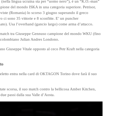
(nella lingua ucraina sta per “uomo nero”), è un “K.O.-man”
mpione del mondo ISKA in una categoria superiore. Petrisor,
goviste (Romania) lo scorso 3 giugno superando il greco
o ci sono 35 vittorie e 8 sconfitte. E’ un puncher
ato). Usa l’overhand (gancio largo) come arma d’attacco.
te match tra Giuseppe Gennuso campione del mondo WKU (fino
ter colombiano Julian Andres Londono.
ano Giuseppe Vitale opposto al ceco Petr Kraft nella categoria
to
letto entra nella card di OKTAGON Torino dove farà il suo
te scorsa, il suo match contro la bellicosa Amber Kitchen,
 due passi dalla sua Valle d’Aosta.