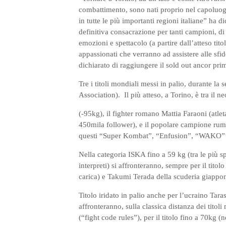
combattimento, sono nati proprio nel capoluogo
in tutte le più importanti regioni italiane” ha 
definitiva consacrazione per tanti campioni, di 
emozioni e spettacolo (a partire dall’atteso tit
appassionati che verranno ad assistere alle sfid
dichiarato di raggiungere il sold out ancor pri
Tre i titoli mondiali messi in palio, durante la
Association). Il più atteso, a Torino, è tra il
(-95kg), il fighter romano Mattia Faraoni (atlet
450mila follower), e il popolare campione rumen
questi “Super Kombat”, “Enfusion”, “WAKO
Nella categoria ISKA fino a 59 kg (tra le più sp
interpreti) si affronteranno, sempre per il tit
carica) e Takumi Terada della scuderia giappon
Titolo iridato in palio anche per l’ucraino Tar
affronteranno, sulla classica distanza dei titol
(“fight code rules”), per il titolo fino a 70kg (