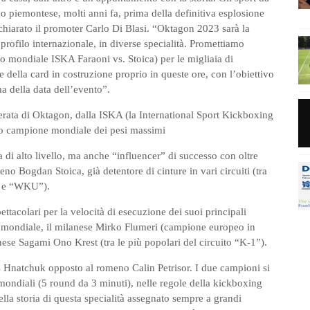
 piemontese, molti anni fa, prima della definitiva esplosione
dichiarato il promoter Carlo Di Blasi. “Oktagon 2023 sarà la
profilo internazionale, in diverse specialità. Promettiamo
olo mondiale ISKA Faraoni vs. Stoica) per le migliaia di
e della card in costruzione proprio in queste ore, con l’obiettivo
ma della data dell’evento”.
 serata di Oktagon, dalla ISKA (la International Sport Kickboxing
 neo campione mondiale dei pesi massimi
a di alto livello, ma anche “influencer” di successo con oltre
o Bogdan Stoica, già detentore di cinture in vari circuiti (tra
” e “WKU”).
ettacolari per la velocità di esecuzione dei suoi principali
olo mondiale, il milanese Mirko Flumeri (campione europeo in
ese Sagami Ono Krest (tra le più popolari del circuito “K-1”).
as Hnatchuk opposto al romeno Calin Petrisor. I due campioni si
i mondiali (5 round da 3 minuti), nelle regole della kickboxing
nella storia di questa specialità assegnato sempre a grandi