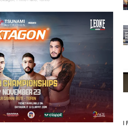
Oktagon
,
Primo Piano
,
Torino
I 