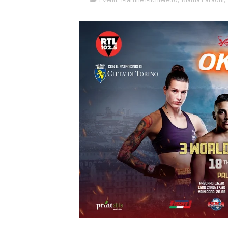
Eventi
,
Martine Michieletto
,
Mattia Faraoni
,