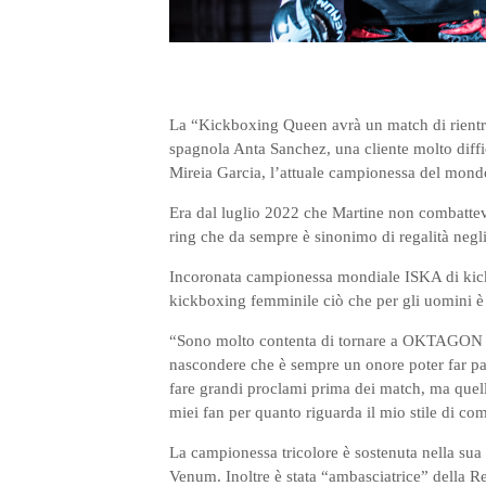
La “Kickboxing Queen avrà un match di rientro 
spagnola Anta Sanchez, una cliente molto diffic
Mireia Garcia, l’attuale campionessa del mondo
Era dal luglio 2022 che Martine non combatteva 
ring che da sempre è sinonimo di regalità negl
Incoronata campionessa mondiale ISKA di kic
kickboxing femminile ciò che per gli uomini è i
“Sono molto contenta di tornare a OKTAGON per
nascondere che è sempre un onore poter far par
fare grandi proclami prima dei match, ma quell
miei fan per quanto riguarda il mio stile di co
La campionessa tricolore è sostenuta nella sua
Venum. Inoltre è stata “ambasciatrice” della R