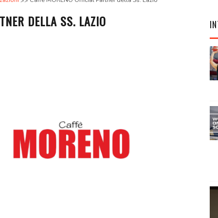
zazioni
Caffè MORENO Official Partner della Ss. Lazio
TNER DELLA SS. LAZIO
IN