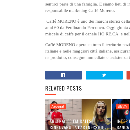
sentirci parte di una famiglia. E siamo lieti di 
responsabile marketing Caffè Moreno.
Caffé MORENO è uno dei marchi storici della t
anni 60 da Ferdinando Percuoco. Oggi giunta al
miscele di caffe per il canale HO.RE.CA. e ne
Caffè MORENO opera su tutto il territorio nazion
italiane e nelle maggiori città italiane, assicu
ns prodotto, consegne immediate e assistenza te
RELATED POSTS
Arsenal
BBVA
ARSENAL ED EMIRATES
INTER 
RINNOVANO LA PARTNERSHIP:
BANCA 