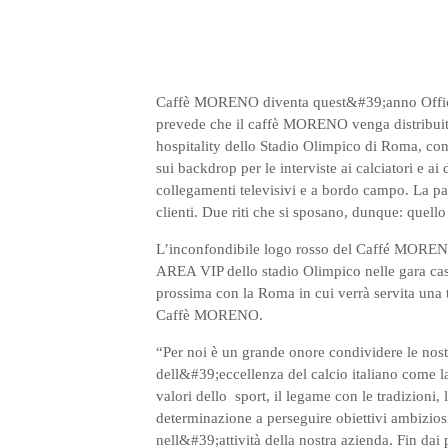
Caffè MORENO diventa quest&#39;anno Official
prevede che il caffè MORENO venga distribuito
hospitality dello Stadio Olimpico di Roma, con
sui backdrop per le interviste ai calciatori e ai 
collegamenti televisivi e a bordo campo. La pa
clienti. Due riti che si sposano, dunque: quello 
L’inconfondibile logo rosso del Caffé MOREN
AREA VIP dello stadio Olimpico nelle gara cas
prossima con la Roma in cui verrà servita un
Caffè MORENO.
“Per noi è un grande onore condividere le nostr
dell&#39;eccellenza del calcio italiano come la
valori dello sport, il legame con le tradizioni, 
determinazione a perseguire obiettivi ambiziosi, 
nell&#39;attività della nostra azienda. Fin dai