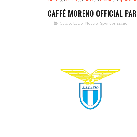
Home
Calcio
Lazio
Notizie
Sponsoriz
CAFFÈ MORENO OFFICIAL PAR
Calcio
,
Lazio
,
Notizie
,
Sponsorizzazioni