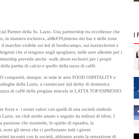
 Partner della Ss. Lazio. Una partnership tra eccellenze che
I 
, in maniera esclusiva, all&#39;interno dei bar e delle zone
 il marchio visibile sui led di bordocampo, sui maxischermi e
dirigenti che si tengono negli spogliatoi, nelle aree allestite per i
rtnership prevede anche walk about esclusivi per i propri
della partita di calcio e quello della tazza di caffé.
O comparirà, dunque, in tutte le aree FOOD OSPITALITY e
alinghe della Lazio, a cominciare dal derby di domenica
a tazza di caffè della pregiata miscela in LATTA TOP ESPRESSO
e forze e i nostri valori con quelli di una società simbolo
 Lazio, un club molto amato e seguito da milioni di tifosi. I
la passione che trasmette, lo spirito di squadra, la
sono gli stessi che ci prefissiamo tutti i giorni
 primi incontri con la società, abbiamo avuto la sensazione di