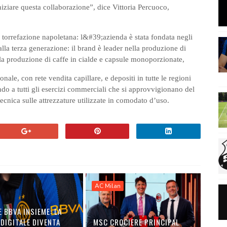
iniziare questa collaborazione”, dice Vittoria Percuoco,
orrefazione napoletana: l&#39;azienda è stata fondata negli
la terza generazione: il brand è leader nella produzione di
lla produzione di caffe in cialde e capsule monoporzionate,
ale, con rete vendita capillare, e depositi in tutte le regioni
rando a tutti gli esercizi commerciali che si approvvigionano del
cnica sulle attrezzature utilizzate in comodato d’uso.
AC Milan
E BBVA INSIEME: LA
DIGITALE DIVENTA
MSC CROCIERE PRINCIPAL