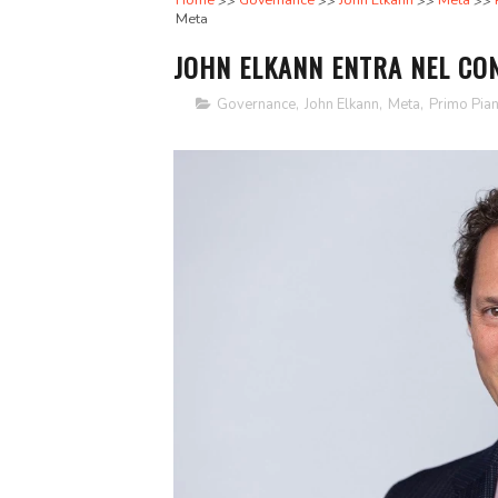
Home
Governance
John Elkann
Meta
Meta
JOHN ELKANN ENTRA NEL CON
Governance
,
John Elkann
,
Meta
,
Primo Pia