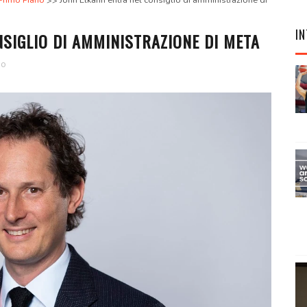
Primo Piano
John Elkann entra nel consiglio di amministrazione di
IN
SIGLIO DI AMMINISTRAZIONE DI META
no