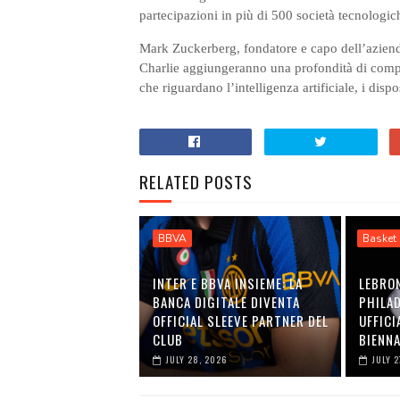
partecipazioni in più di 500 società tecnologic
Mark Zuckerberg, fondatore e capo dell’azien
Charlie aggiungeranno una profondità di compet
che riguardano l’intelligenza artificiale, i disp
RELATED POSTS
BBVA
Basket
INTER E BBVA INSIEME: LA
LEBRON
BANCA DIGITALE DIVENTA
PHILAD
OFFICIAL SLEEVE PARTNER DEL
UFFICI
CLUB
BIENN
JULY 28, 2026
JULY 2