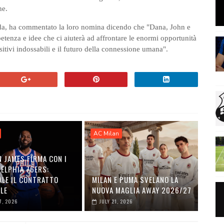
he.
da, ha commentato la loro nomina dicendo che "Dana, John e
enza e idee che ci aiuterà ad affrontare le enormi opportunità
ositivi indossabili e il futuro della connessione umana".
AC Milan
 JAMES FIRMA CON I
ELPHIA 76ERS:
ALE IL CONTRATTO
MILAN E PUMA SVELANO LA
ALE
NUOVA MAGLIA AWAY 2026/27
7, 2026
JULY 21, 2026