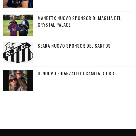
MANBETX NUOVO SPONSOR DI MAGLIA DEL
CRYSTAL PALACE
SEARA NUOVO SPONSOR DEL SANTOS
IL NUOVO FIDANZATO DI CAMILA GIORGI