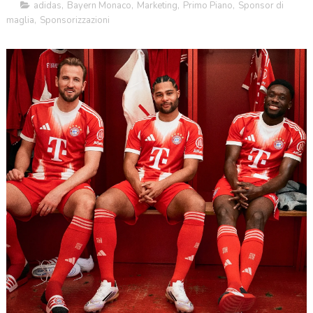
adidas
,
Bayern Monaco
,
Marketing
,
Primo Piano
,
Sponsor di
maglia
,
Sponsorizzazioni