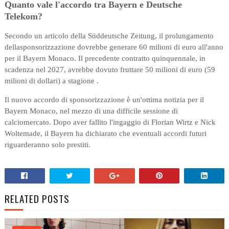
Quanto vale l'accordo tra Bayern e Deutsche
Telekom
?
Secondo un articolo della Süddeutsche Zeitung, il prolungamento
dellasponsorizzazione dovrebbe generare 60 milioni di euro all'anno
per il Bayern Monaco. Il precedente contratto quinquennale, in
scadenza nel 2027, avrebbe dovuto fruttare 50 milioni di euro (59
milioni di dollari) a stagione .
Il nuovo accordo di sponsorizzazione è un'ottima notizia per il
Bayern Monaco, nel mezzo di una difficile sessione di
calciomercato. Dopo aver fallito l'ingaggio di Florian Wirtz e Nick
Woltemade, il Bayern ha dichiarato che eventuali accordi futuri
riguarderanno solo prestiti.
RELATED POSTS