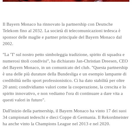
Il Bayern Monaco ha rinnovato la partnership con Deutsche
Telekom fino al 2032. La società di telecomunicazioni tedesca è
sponsor delle maglie e partner principale del Bayern Monaco dal
2002.
"La 'T' sul nostro petto simboleggia tradizione, spirito di squadra e
numerosi titoli condivisi", ha dichiarato Jan-Christian Dreesen, CEO
del Bayern Monaco, in un comunicato del club. "Questa partnership
è una delle più durature della Bundesliga e un esempio lampante di
credibilità nello sport professionistico. Ci ha dato stabilità per oltre
20 anni; condividiamo valori come la cooperazione, la crescita e lo
spirito innovativo, e non vediamo l'ora di continuare a dare vita a
questi valori in futuro".
Dall'inizio della partnership, il Bayern Monaco ha vinto 17 dei suoi
34 campionati tedeschi e dieci Coppe di Germania. Il Rekordmeister
ha anche vinto la Champions League nel 2013 e nel 2020.