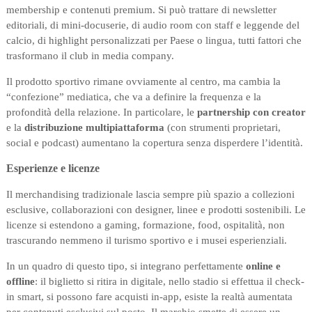
membership e contenuti premium. Si può trattare di newsletter
editoriali, di mini-docuserie, di audio room con staff e leggende del
calcio, di highlight personalizzati per Paese o lingua, tutti fattori che
trasformano il club in media company.
Il prodotto sportivo rimane ovviamente al centro, ma cambia la
“confezione” mediatica, che va a definire la frequenza e la
profondità della relazione. In particolare, le
partnership con creator
e la
distribuzione multipiattaforma
(con strumenti proprietari,
social e podcast) aumentano la copertura senza disperdere l’identità.
Esperienze e licenze
Il merchandising tradizionale lascia sempre più spazio a collezioni
esclusive, collaborazioni con designer, linee e prodotti sostenibili. Le
licenze si estendono a gaming, formazione, food, ospitalità, non
trascurando nemmeno il turismo sportivo e i musei esperienziali.
In un quadro di questo tipo, si integrano perfettamente
online e
offline
: il biglietto si ritira in digitale, nello stadio si effettua il check-
in smart, si possono fare acquisti in-app, esiste la realtà aumentata
per contenuti esclusivi sul posto. Il marchio smette di essere un