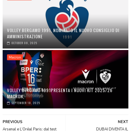
VOLLEY BERGAMO 1991, NOMINATO IL NUOVO CONSIGLIO DI
AMMINISTRAZIONE
OCTOBER 08, 2025
Macron
VOLLEY BERGAMO 1991PRESENTA I NUOVI KIT 2025/26
MACRON,
SEPTEMBER 18, 2025
PREVIOUS
NEXT
Arsenal e L’Oréal Paris: dal test
DUBAI DIVENTA IL