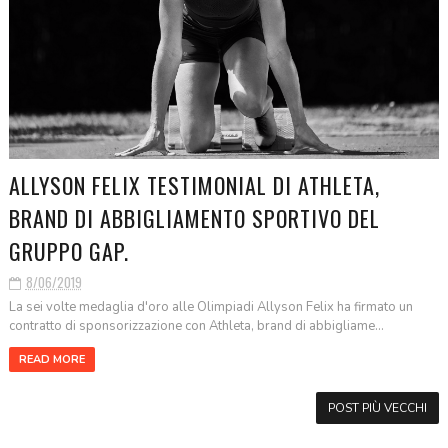
ALLYSON FELIX TESTIMONIAL DI ATHLETA,
BRAND DI ABBIGLIAMENTO SPORTIVO DEL
GRUPPO GAP.
8/06/2019
La sei volte medaglia d'oro alle Olimpiadi Allyson Felix ha firmato un
contratto di sponsorizzazione con Athleta, brand di abbigliame...
READ MORE
POST PIÙ VECCHI