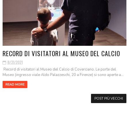
RECORD DI VISITATORI AL MUSEO DEL CALCIO
8/31/2021
Record di visitatori al Museo del Calcio di Coverciano. Le porte del
Museo (ingresso viale Aldo Palazzeschi, 20 a Firenze) si sono aperte a...
READ MORE
POST PIÙ VECCHI