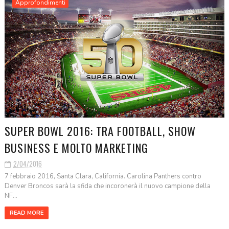
Approfondimenti
SUPER BOWL 2016: TRA FOOTBALL, SHOW
BUSINESS E MOLTO MARKETING
2/04/2016
7 febbraio 2016, Santa Clara, California. Carolina Panthers contro
Denver Broncos sarà la sfida che incoronerà il nuovo campione della
NF...
READ MORE