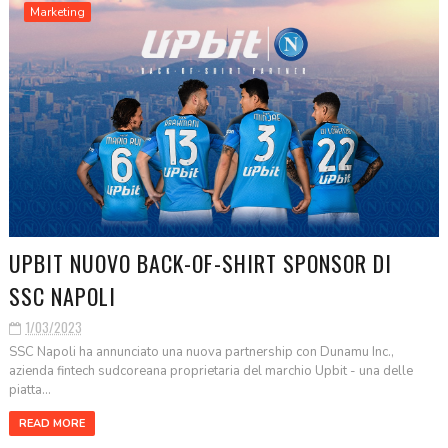
Marketing
UPBIT NUOVO BACK-OF-SHIRT SPONSOR DI
SSC NAPOLI
1/03/2023
SSC Napoli ha annunciato una nuova partnership con Dunamu Inc.,
azienda fintech sudcoreana proprietaria del marchio Upbit - una delle
piatta...
READ MORE