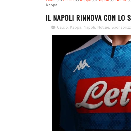
Home
Calcio
Kappa
Napoli
Notizie
Kappa
IL NAPOLI RINNOVA CON LO 
Calcio
,
Kappa
,
Napoli
,
Notizie
,
Sponsorizz