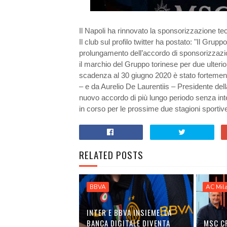
Il Napoli ha rinnovato la sponsorizzazione te
Il club sul profilo twitter ha postato: "Il Grup
prolungamento dell’accordo di sponsorizzazio
il marchio del Gruppo torinese per due ulterior
scadenza al 30 giugno 2020 è stato fortemen
– e da Aurelio De Laurentiis – Presidente della
nuovo accordo di più lungo periodo senza interf
in corso per le prossime due stagioni sportive
RELATED POSTS
BBVA
AC Mil
INTER E BBVA INSIEME: LA
BANCA DIGITALE DIVENTA
MSC C