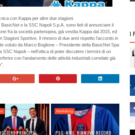
cnica con Kappa per altre due stagioni.
po BasicNet e la SSC Napoli S.p.A. sono lieti di annunciare il
ne fra la società partenopea, già vestita Kappa dal 2015, ed
I 
i Stagioni Sportive. Il rinnovo di due anni rispetto l’accordo in
te voluto da Marco Boglione – Presidente della BasicNet Spa
 SSC Napoli – nell’ottica di poter discutere i termini di un
erire con l’andamento delle attività industriali correlate già
".
an
Marketing
ROCIERE PRINCIPAL
PSG-NIKE, RINNOVO RECORD