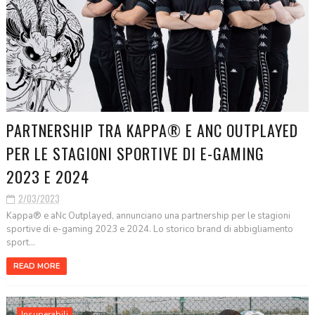
PARTNERSHIP TRA KAPPA® E ANC OUTPLAYED
PER LE STAGIONI SPORTIVE DI E-GAMING
2023 E 2024
2/03/2023
Kappa® e aNc Outplayed, annunciano una partnership per le stagioni
sportive di e-gaming 2023 e 2024. Lo storico brand di abbigliamento
sport...
READ MORE
Insuperabili