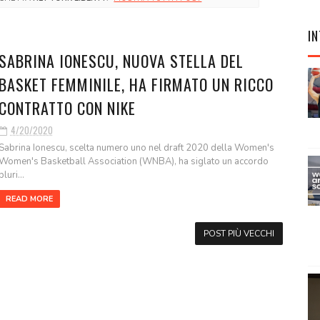
IN
SABRINA IONESCU, NUOVA STELLA DEL
BASKET FEMMINILE, HA FIRMATO UN RICCO
CONTRATTO CON NIKE
4/20/2020
Sabrina Ionescu, scelta numero uno nel draft 2020 della Women's
Women's Basketball Association (WNBA), ha siglato un accordo
pluri...
READ MORE
POST PIÙ VECCHI