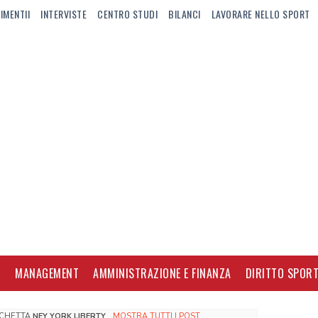
IMENTII
INTERVISTE
CENTRO STUDI
BILANCI
LAVORARE NELLO SPORT
I
MANAGEMENT
AMMINISTRAZIONE E FINANZA
DIRITTO SPORT
ICHETTA
NEY YORK LIBERTY
.
MOSTRA TUTTI I POST