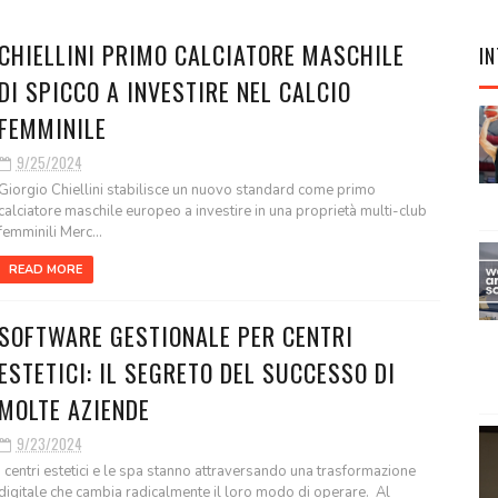
CHIELLINI PRIMO CALCIATORE MASCHILE
IN
DI SPICCO A INVESTIRE NEL CALCIO
FEMMINILE
9/25/2024
Giorgio Chiellini stabilisce un nuovo standard come primo
calciatore maschile europeo a investire in una proprietà multi-club
femminili Merc...
READ MORE
SOFTWARE GESTIONALE PER CENTRI
ESTETICI: IL SEGRETO DEL SUCCESSO DI
MOLTE AZIENDE
9/23/2024
I centri estetici e le spa stanno attraversando una trasformazione
digitale che cambia radicalmente il loro modo di operare. Al