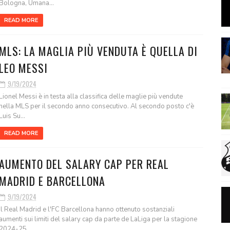
Bologna, Umana...
READ MORE
MLS: LA MAGLIA PIÙ VENDUTA È QUELLA DI
LEO MESSI
9/19/2024
Lionel Messi è in testa alla classifica delle maglie più vendute
nella MLS per il secondo anno consecutivo. Al secondo posto c'è
Luis Su...
READ MORE
AUMENTO DEL SALARY CAP PER REAL
MADRID E BARCELLONA
9/19/2024
Il Real Madrid e l'FC Barcellona hanno ottenuto sostanziali
aumenti sui limiti del salary cap da parte de LaLiga per la stagione
2024-25...