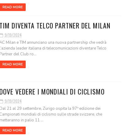
READ MORE
TIM DIVENTA TELCO PARTNER DEL MILAN
9/19/2024
AC Milan e TIM annunciano una nuova partnership che vedrà
l’azienda leader italiana di telecomunicazioni diventare Telco
Partner del Club ro...
READ MORE
DOVE VEDERE I MONDIALI DI CICLISMO
9/19/2024
Dal 21 al 29 settembre, Zurigo ospita la 97ª edizione dei
Campionati mondiali di ciclismo sulle strade svizzere, che
metteranno in palio 11 ...
READ MORE