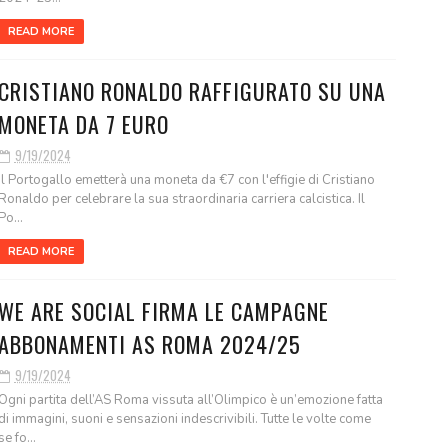
READ MORE
CRISTIANO RONALDO RAFFIGURATO SU UNA
MONETA DA 7 EURO
9/19/2024
Il Portogallo emetterà una moneta da €7 con l'effigie di Cristiano
Ronaldo per celebrare la sua straordinaria carriera calcistica. Il
Po...
READ MORE
WE ARE SOCIAL FIRMA LE CAMPAGNE
ABBONAMENTI AS ROMA 2024/25
9/19/2024
Ogni partita dell’AS Roma vissuta all’Olimpico è un’emozione fatta
di immagini, suoni e sensazioni indescrivibili. Tutte le volte come
se fo...