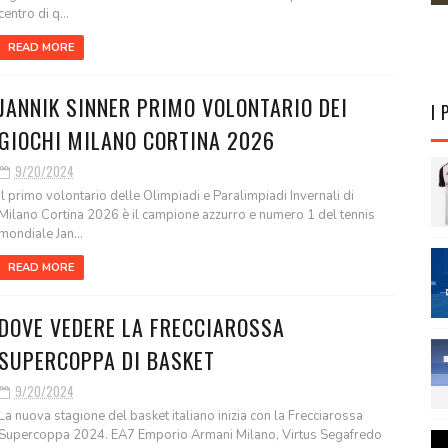
centro di q...
READ MORE
JANNIK SINNER PRIMO VOLONTARIO DEI
I 
GIOCHI MILANO CORTINA 2026
9/20/2024
Il primo volontario delle Olimpiadi e Paralimpiadi Invernali di
Milano Cortina 2026 è il campione azzurro e numero 1 del tennis
mondiale Jan...
READ MORE
DOVE VEDERE LA FRECCIAROSSA
SUPERCOPPA DI BASKET
9/20/2024
La nuova stagione del basket italiano inizia con la Frecciarossa
Supercoppa 2024. EA7 Emporio Armani Milano, Virtus Segafredo