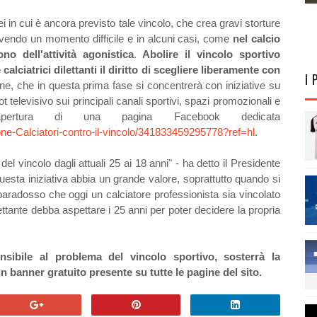
i in cui è ancora previsto tale vincolo, che crea gravi storture
vivendo un momento difficile e in alcuni casi, come
nel calcio
o dell'attività agonistica
.
Abolire il vincolo sportivo
e calciatrici dilettanti il diritto di scegliere liberamente con
I 
ne, che in questa prima fase si concentrerà con iniziative su
televisivo sui principali canali sportivi, spazi promozionali e
'apertura di una pagina Facebook dedicata
e-Calciatori-contro-il-vincolo/341833459295778?ref=hl
.
del vincolo dagli attuali 25 ai 18 anni" - ha detto il Presidente
sta iniziativa abbia un grande valore, soprattutto quando si
aradosso che oggi un calciatore professionista sia vincolato
ettante debba aspettare i 25 anni per poter decidere la propria
ibile al problema del vincolo sportivo, sosterrà la
banner gratuito presente su tutte le pagine del sito.