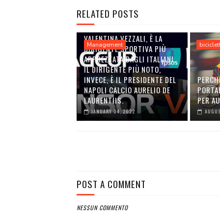
RELATED POSTS
VALENTINA VEZZALI, È LA
Management
biciclet
DIRIGENTE SPORTIVA PIÙ
APPREZZATA DAGLI ITALIANI.
IL DIRIGENTE PIÙ NOTO,
INVECE, È IL PRESIDENTE DEL
PERCH
NAPOLI CALCIO AURELIO DE
PORTA
LAURENTIIS.
PER A
JANUARY 04, 2022
AUGUS
POST A COMMENT
NESSUN COMMENTO