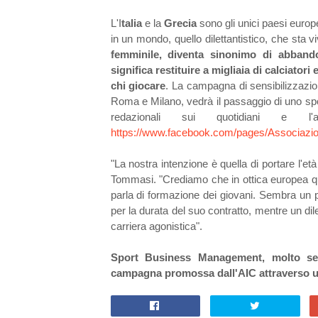
L'I
talia
e la
Grecia
sono gli unici paesi europe
in un mondo, quello dilettantistico, che sta 
femminile, diventa sinonimo di abbandon
significa restituire a migliaia di calciatori 
chi giocare
. La campagna di sensibilizzazio
Roma e Milano, vedrà il passaggio di uno spot 
redazionali sui quotidiani e l
https://www.facebook.com/pages/Associazion
"La nostra intenzione è quella di portare l'età 
Tommasi. "Crediamo che in ottica europea que
parla di formazione dei giovani. Sembra un p
per la durata del suo contratto, mentre un dil
carriera agonistica".
Sport Business Management, molto sens
campagna promossa dall'AIC attraverso un 