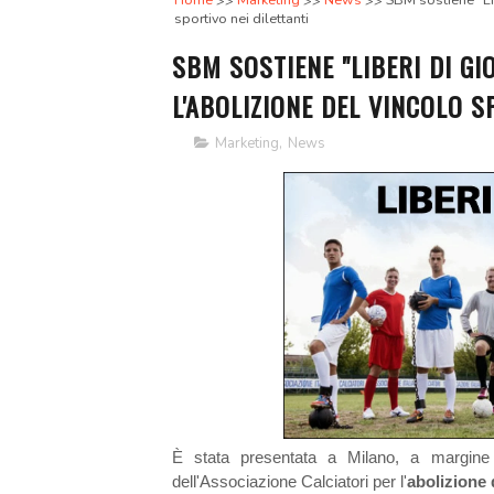
Home
Marketing
News
SBM sostiene "Li
sportivo nei dilettanti
SBM SOSTIENE "LIBERI DI GI
L'ABOLIZIONE DEL VINCOLO S
Marketing
,
News
È stata presentata a Milano, a margine 
dell'Associazione Calciatori per l'
abolizione d