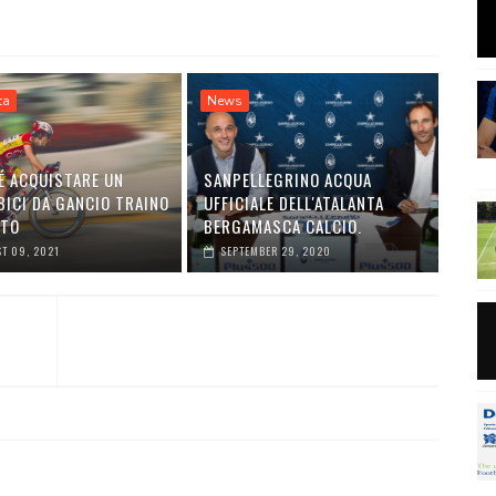
ta
News
É ACQUISTARE UN
SANPELLEGRINO ACQUA
BICI DA GANCIO TRAINO
UFFICIALE DELL'ATALANTA
UTO
BERGAMASCA CALCIO.
T 09, 2021
SEPTEMBER 29, 2020