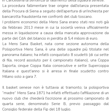
in Cancelleria la sentenza di fallimento della squadra senese.
La procedura fallimentare trae origine dall'istanza presentata
della Procura di Siena a seguito dell'apertura di un'inchiesta per
bancarotta fraudolenta nei confronti del club toscano.
I problemi economici della Mens Sana erano stati resi noti già
da febbraio 2013 mese in cui la società veniva ufficialmente
messa in liquidazione a causa della mancata approvazione da
parte del CdA del bilancio in perdita di 5,4 milioni di euro.
La Mens Sana Basket, nata come sezione autonoma della
Polisportiva Mens Sana, è una delle squadre più titolate nel
panorama italiano; ha infatti conquistato 8 scudetti (di cui sette
di fila, record assoluto per il campionato italiano), una Coppa
Saporta, cinque Coppa Italia consecutive e sette Supercoppa
Italiana e quest'anno si è arresa in finale scudetto contro
Milano solo a gara 7.
Il basket senese non è tuttavia al tramonto; la polisportiva
“madre” Mens Sana 1871 ha infatti effettuato l'affiliazione di un
nuovo club che chiederà l'iscrizione al prossimo campionato di
quarta serie, denominato Serie B, previo passaggio dal
Consiglio federale della Fip del 18 luglio.