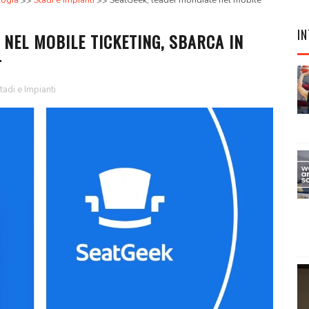
logia
Stadi e Impianti
SeatGeek, leader mondiale nel mobile
IN
 NEL MOBILE TICKETING, SBARCA IN
T
tadi e Impianti