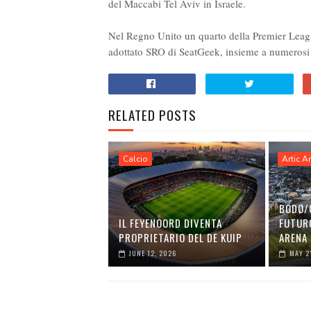
del Maccabi Tel Aviv in Israele.
Nel Regno Unito un quarto della Premier Leagu
adottato SRO di SeatGeek, insieme a numerosi t
RELATED POSTS
Calcio
Artic A
BODØ/
IL FEYENOORD DIVENTA
FUTURO
PROPRIETARIO DEL DE KUIP
ARENA
JUNE 12, 2026
MAY 2