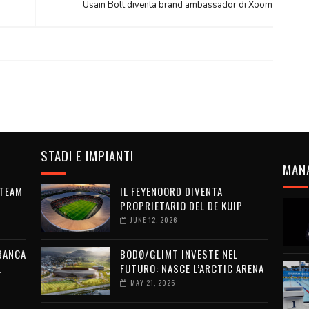
Usain Bolt diventa brand ambassador di Xoom
STADI E IMPIANTI
MAN
 TEAM
IL FEYENOORD DIVENTA
PROPRIETARIO DEL DE KUIP
JUNE 12, 2026
 BANCA
BODØ/GLIMT INVESTE NEL
L
FUTURO: NASCE L’ARCTIC ARENA
MAY 21, 2026