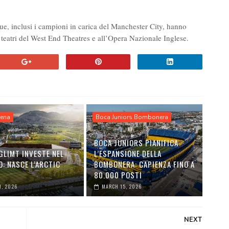
e, inclusi i campioni in carica del Manchester City, hanno
eatri del West End Theatres e all’Opera Nazionale Inglese.
rena
Boca Juniors Bombonera
BOCA JUNIORS PIANIFICA
GLIMT INVESTE NEL
L’ESPANSIONE DELLA
: NASCE L’ARCTIC
BOMBONERA: CAPIENZA FINO A
80.000 POSTI
1, 2026
MARCH 15, 2026
NEXT