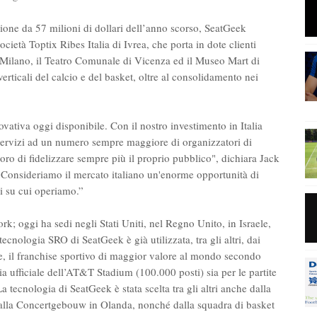
one da 57 milioni di dollari dell’anno scorso, SeatGeek
cietà Toptix Ribes Italia di Ivrea, che porta in dote clienti
 a Milano, il Teatro Comunale di Vicenza ed il Museo Mart di
verticali del calcio e del basket, oltre al consolidamento nei
vativa oggi disponibile. Con il nostro investimento in Italia
 servizi ad un numero sempre maggiore di organizzatori di
loro di fidelizzare sempre più il proprio pubblico", dichiara Jack
Consideriamo il mercato italiano un'enorme opportunità di
ali su cui operiamo.”
k; oggi ha sedi negli Stati Uniti, nel Regno Unito, in Israele,
tecnologia SRO di SeatGeek è già utilizzata, tra gli altri, dai
, il franchise sportivo di maggior valore al mondo secondo
ia ufficiale dell’AT&T Stadium (100.000 posti) sia per le partite
a tecnologia di SeatGeek è stata scelta tra gli altri anche dalla
lla Concertgebouw in Olanda, nonché dalla squadra di basket