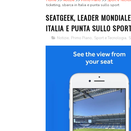
Home
Notizie
Primo Piano
Sport e Tecno
ticketing, sbarca in Italia e punta sullo sport
SEATGEEK, LEADER MONDIALE
ITALIA E PUNTA SULLO SPOR
Notizie
,
Primo Piano
,
Sport e Tecnologia
,
S