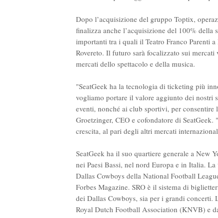
Dopo l’acquisizione del gruppo Toptix, operazi
finalizza anche l’acquisizione del 100% della so
importanti tra i quali il Teatro Franco Parenti
Rovereto. Il futuro sarà focalizzato sui mercati 
mercati dello spettacolo e della musica.
"SeatGeek ha la tecnologia di ticketing più inno
vogliamo portare il valore aggiunto dei nostri
eventi, nonché ai club sportivi, per consentire 
Groetzinger, CEO e cofondatore di SeatGeek. "
crescita, al pari degli altri mercati internazion
SeatGeek ha il suo quartiere generale a New Yor
nei Paesi Bassi, nel nord Europa e in Italia. La 
Dallas Cowboys della National Football League
Forbes Magazine. SRO è il sistema di biglietter
dei Dallas Cowboys, sia per i grandi concerti. L
Royal Dutch Football Association (KNVB) e da