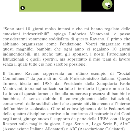
“Sono stati 10 giorni molto intensi e che mi hanno regalato delle
emozioni indescrivibili”, spiega Ludovica Mantovani, e posso
considerarmi veramente soddisfatta di questo Ravano, il primo che
abbiamo organizzato come Fondazione. Vorrei ringraziare tutti
questi magnifici bambini che ogni anno ci regalano 10 giorni
indimenticabili, ma anche tutti gli sponsor, i nostri Patrocinatori
Istituzionali e quelli sportivi, ma soprattutto il mio team di lavoro
senza il quale tutto ciò non sarebbe possibile.
Il Torneo Ravano rappresenta un ottimo esempio di “Social
Commitment” da parte di un Club Professionistico Italiano. Questo
Torneo, ideato nel 1985 dal Presidente della Sampdoria Paolo
Mantovani, è oramai radicato su tutto il territorio Ligure e non solo.
La forza di questo torneo, oltre alla numerosa presenza di bambini e
bambine, è senza dubbio il coinvolgimento delle istituzioni,
consapevoli delle soddisfazioni che queste attività creano all’interno
dell’ambiente scolastico. Oltre al coinvolgimento delle Federazioni
delle quattro discipline sportive e la conferma di patrocinio del Coni
negli anni, giunge nuovo il supporto da parte della UEFA con il logo
Respect sulle maglie da gioco, Lega Serie A, Lega Serie B, AIAC
(Associazione Italiana Allenatori) e AIC (Associazione Calciatori).