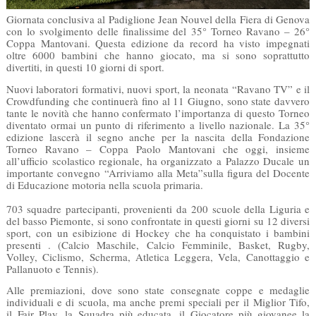
Giornata conclusiva al Padiglione Jean Nouvel della Fiera di Genova
con lo svolgimento delle finalissime del 35° Torneo Ravano – 26°
Coppa Mantovani. Questa edizione da record ha visto impegnati
oltre 6000 bambini che hanno giocato, ma si sono soprattutto
divertiti, in questi 10 giorni di sport.
Nuovi laboratori formativi, nuovi sport, la neonata “Ravano TV” e il
Crowdfunding che continuerà fino al 11 Giugno, sono state davvero
tante le novità che hanno confermato l’importanza di questo Torneo
diventato ormai un punto di riferimento a livello nazionale. La 35°
edizione lascerà il segno anche per la nascita della Fondazione
Torneo Ravano – Coppa Paolo Mantovani che oggi, insieme
all’ufficio scolastico regionale, ha organizzato a Palazzo Ducale un
importante convegno “Arriviamo alla Meta”sulla figura del Docente
di Educazione motoria nella scuola primaria.
703 squadre partecipanti, provenienti da 200 scuole della Liguria e
del basso Piemonte, si sono confrontate in questi giorni su 12 diversi
sport, con un esibizione di Hockey che ha conquistato i bambini
presenti . (Calcio Maschile, Calcio Femminile, Basket, Rugby,
Volley, Ciclismo, Scherma, Atletica Leggera, Vela, Canottaggio e
Pallanuoto e Tennis).
Alle premiazioni, dove sono state consegnate coppe e medaglie
individuali e di scuola, ma anche premi speciali per il Miglior Tifo,
il Fair Play, la Squadra più educata, il Giocatore più giovanee la