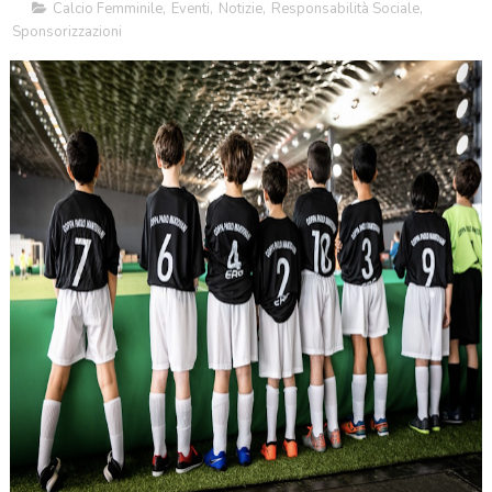
Calcio Femminile
,
Eventi
,
Notizie
,
Responsabilità Sociale
,
Sponsorizzazioni