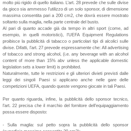
molto più rigido di quello italiano. L’art. 28 prevede che sulle divise
da gioco sia ammesso l’utilizzo di un solo sponsor, di dimensione
massima consentita pari a 200 cm2, che dovrà essere mostrato
soltanto sulla maglia, nella parte centrale del busto.
Al pari di quanto accade già da tempo in altri sport (come, ad
esempio, in quelli motoristici), l’UEFA Equipment Regulations
proibisce la pubblicità di tabacco o particolari tipi di alcolici sulle
divise. Difatti, l’art. 27 prevede espressamente che: All advertising
of tobacco and strong alcohol, (i.e. any beverage with an alcohol
content of more than 15% abv unless the applicable domestic
legislation sets a lower limit) is prohibited.
Naturalmente, tutte le restrizioni e gli ulteriori divieti previsti dalle
leggi dei singoli Paesi si applicano anche nelle gare delle
competizioni UEFA, quando queste vengono giocate in tali Paesi.
Per quanto riguarda, infine, la pubblicità dello sponsor tecnico,
l’art. 22 precisa che il marchio del fornitore dell’equipaggiamento
possa essere disposto:
- Sulla maglia: sul petto sopra la pubblicità dello sponsor