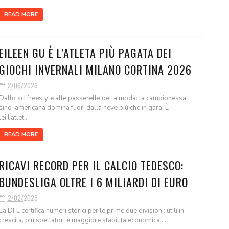
READ MORE
EILEEN GU È L’ATLETA PIÙ PAGATA DEI
GIOCHI INVERNALI MILANO CORTINA 2026
2/06/2026
Dallo sci freestyle alle passerelle della moda: la campionessa
sino-americana domina fuori dalla neve più che in gara. È
lei l’atlet...
READ MORE
RICAVI RECORD PER IL CALCIO TEDESCO:
BUNDESLIGA OLTRE I 6 MILIARDI DI EURO
2/02/2026
La DFL certifica numeri storici per le prime due divisioni: utili in
crescita, più spettatori e maggiore stabilità economica ...