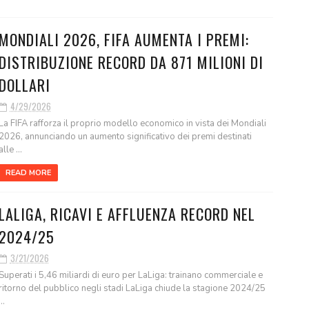
MONDIALI 2026, FIFA AUMENTA I PREMI:
DISTRIBUZIONE RECORD DA 871 MILIONI DI
DOLLARI
4/29/2026
La FIFA rafforza il proprio modello economico in vista dei Mondiali
2026, annunciando un aumento significativo dei premi destinati
alle ...
READ MORE
LALIGA, RICAVI E AFFLUENZA RECORD NEL
2024/25
3/21/2026
Superati i 5,46 miliardi di euro per LaLiga: trainano commerciale e
ritorno del pubblico negli stadi LaLiga chiude la stagione 2024/25
...