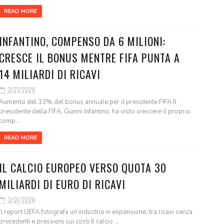
READ MORE
INFANTINO, COMPENSO DA 6 MILIONI:
CRESCE IL BONUS MENTRE FIFA PUNTA A
14 MILIARDI DI RICAVI
3/21/2026
Aumento del 33% del bonus annuale per il presidente FIFA Il
presidente della FIFA, Gianni Infantino, ha visto crescere il proprio
comp...
READ MORE
IL CALCIO EUROPEO VERSO QUOTA 30
MILIARDI DI EURO DI RICAVI
3/01/2026
Il report UEFA fotografa un’industria in espansione, tra ricavi senza
precedenti e pressioni sui costi Il calcio ...