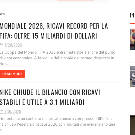
IN
nza
MONDIALE 2026, RICAVI RECORD PER LA
FIFA: OLTRE 15 MILIARDI DI DOLLARI
7/20/2026
La Coppa del Mondo FIFA 2026 entra nella storia anche dal punto
di vista economico. Alla vigilia della finale del torneo disputato in
Nor...
READ MORE
NIKE CHIUDE IL BILANCIO CON RICAVI
STABILI E UTILE A 3,1 MILIARDI
7/01/2026
Nonostante un contesto di mercato ancora complesso, NIKE, Inc.
ha chiuso l'esercizio fiscale 2026 con risultati che evidenziano una
p...