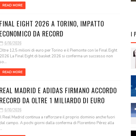
READ MORE
FINAL EIGHT 2026 A TORINO, IMPATTO
ECONOMICO DA RECORD
I 
6/16/2026
Oltre 12,5 milioni di euro per Torino e il Piemonte con le Final Eight
2026 La Final Eight di basket 2026 si conferma un successo non
so...
READ MORE
REAL MADRID E ADIDAS FIRMANO ACCORDO
RECORD DA OLTRE 1 MILIARDO DI EURO
6/10/2026
Il Real Madrid continua a rafforzare il proprio dominio anche fuori
dal campo. A pochi giorni dalla conferma di Florentino Pérez alla
...