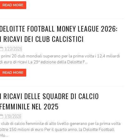
READ MORE
DELOITTE FOOTBALL MONEY LEAGUE 2026:
I RICAVI DEI CLUB CALCISTICI
1/23/2026
I primi 20 club mondiali superano per la prima volta i 12,4 miliardi
di euro di ricavi La 29ª edizione della Deloitte F...
READ MORE
I RICAVI DELLE SQUADRE DI CALCIO
FEMMINILE NEL 2025
1/19/2026
I club di calcio femminile di alto livello generano per la prima volta
oltre 150 milioni di euro Per il quarto anno, la Deloitte Football
Mo...