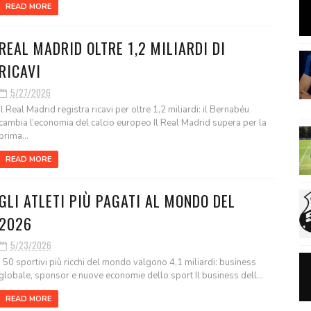
READ MORE
REAL MADRID OLTRE 1,2 MILIARDI DI
RICAVI
5/27/2026
Il Real Madrid registra ricavi per oltre 1,2 miliardi: il Bernabéu
cambia l’economia del calcio europeo Il Real Madrid supera per la
prima...
READ MORE
GLI ATLETI PIÙ PAGATI AL MONDO DEL
2026
5/23/2026
I 50 sportivi più ricchi del mondo valgono 4,1 miliardi: business
globale, sponsor e nuove economie dello sport Il business dell...
READ MORE