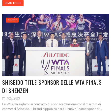
READ MORE
Notizie
SHISEIDO TITLE SPONSOR DELLE WTA FINALS
DI SHENZEN
7/27/2019
La WTA ha siglato un contratto di sponsorizzazione con il marchio di
cosmetici Shiseido. Il brand nipponico sarà il nuovo “name sponsor...