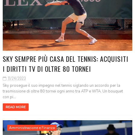
SKY SEMPRE PIÙ CASA DEL TENNIS: ACQUISITI
I DIRITTI TV DI OLTRE 80 TORNEI
11/24/2023
Sky prosegue il suo impegno nel tennis siglando un accordo per la
trasmissione di oltre 80 tornei ogni anno tra ATP e WTA. Un bouquet
con pi...
READ MORE
Amministrazione e Finanza